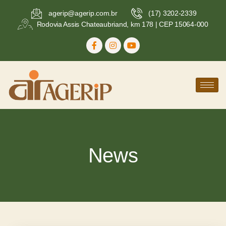
agerip@agerip.com.br
(17) 3202-2339
Rodovia Assis Chateaubriand, km 178 | CEP 15064-000
News