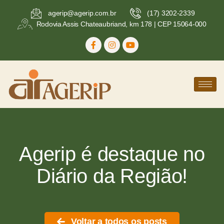
agerip@agerip.com.br
(17) 3202-2339
Rodovia Assis Chateaubriand, km 178 | CEP 15064-000
Agerip é destaque no
Diário da Região!
Voltar a todos os posts